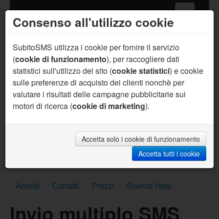
Consenso all'utilizzo cookie
Home
Servizi SMS
SubitoSMS utilizza i cookie per fornire il servizio
(
cookie di funzionamento
), per raccogliere dati
Gateway SMS
statistici sull'utilizzo del sito (
cookie statistici
) e cookie
sulle preferenze di acquisto dei clienti nonchè per
Acquista SMS
valutare i risultati delle campagne pubblicitarie sui
Aiuto
motori di ricerca (
cookie di marketing
).
Sei un programmatore ?
Per te supporto prioritario, aiuto sul codice, API
personalizzate, SMS per sviluppo gratuiti e molto
Accetta solo i cookie di funzionamento
altro.
Accetta tutti i cookie
Scrivici subito
Accedi
Contatti
Prezzi
Scarica l'app
Invio multiplo SMS