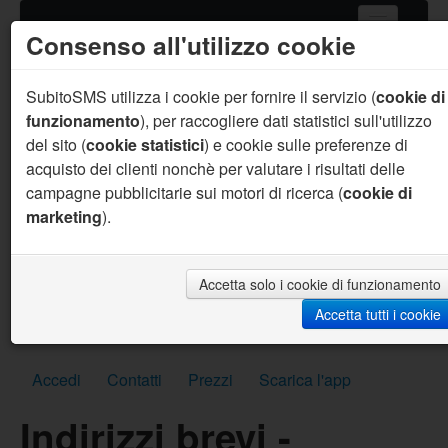
Consenso all'utilizzo cookie
Home
Servizi SMS
SubitoSMS utilizza i cookie per fornire il servizio (
cookie di
funzionamento
), per raccogliere dati statistici sull'utilizzo
Gateway SMS
del sito (
cookie statistici
) e cookie sulle preferenze di
acquisto dei clienti nonchè per valutare i risultati delle
Acquista SMS
campagne pubblicitarie sui motori di ricerca (
cookie di
Aiuto
marketing
).
Sei un programmatore ?
Per te supporto prioritario, aiuto sul codice, API
personalizzate, SMS per sviluppo gratuiti e molto
Accetta solo i cookie di funzionamento
altro.
Accetta tutti i cookie
Scrivici subito
Accedi
Contatti
Prezzi
Scarica l'app
Indirizzi brevi -