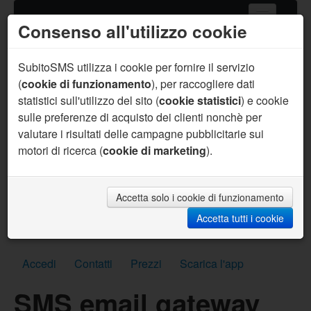
Consenso all'utilizzo cookie
Home
Servizi SMS
SubitoSMS utilizza i cookie per fornire il servizio
(
cookie di funzionamento
), per raccogliere dati
Gateway SMS
statistici sull'utilizzo del sito (
cookie statistici
) e cookie
sulle preferenze di acquisto dei clienti nonchè per
Acquista SMS
valutare i risultati delle campagne pubblicitarie sui
Aiuto
motori di ricerca (
cookie di marketing
).
Sei un programmatore ?
Per te supporto prioritario, aiuto sul codice, API
personalizzate, SMS per sviluppo gratuiti e molto
Accetta solo i cookie di funzionamento
altro.
Accetta tutti i cookie
Scrivici subito
Accedi
Contatti
Prezzi
Scarica l'app
SMS email gateway