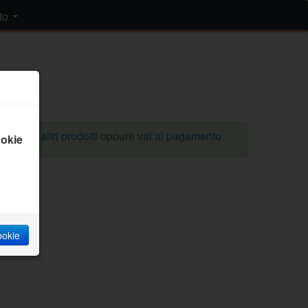
to
omprare altri prodotti
oppure
vai al pagamento
okie
cookie