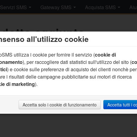
Servizi SMS
Gateway SMS
Acquista SMS
Aiu
dotto aggiunto.
senso all'utilizzo cookie
SMS utilizza i cookie per fornire il servizio (
cookie di
rrettamente aggiunto un prodotto al tuo carrello.
clicca qui per c
ionamento
), per raccogliere dati statistici sull'utilizzo del sito (
co
tici
) e cookie sulle preferenze di acquisto dei clienti nonchè per
re i risultati delle campagne pubblicitarie sui motori di ricerca
ie di marketing
).
Accetta solo i cookie di funzionamento
Accetta tutti i 