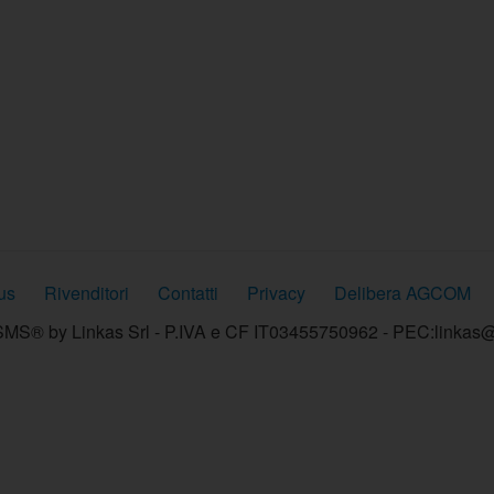
us
Rivenditori
Contatti
Privacy
Delibera AGCOM
MS® by Linkas Srl - P.IVA e CF IT03455750962 - PEC:linkas@p