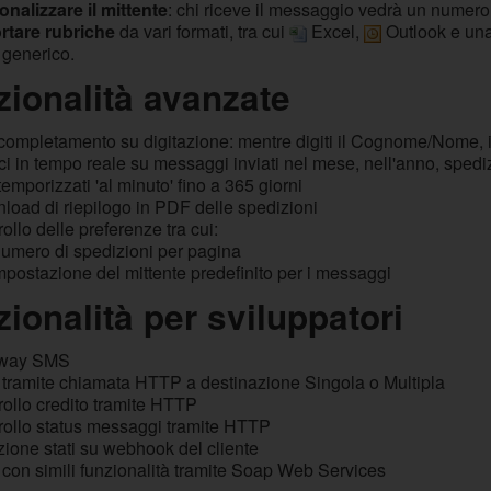
onalizzare il mittente
: chi riceve il messaggio vedrà un numero 
rtare rubriche
da vari formati, tra cui
Excel,
Outlook e una 
 generico.
zionalità avanzate
ompletamento su digitazione: mentre digiti il Cognome/Nome, il s
ci in tempo reale su messaggi inviati nel mese, nell'anno, spedi
 temporizzati 'al minuto' fino a 365 giorni
load di riepilogo in PDF delle spedizioni
ollo delle preferenze tra cui:
umero di spedizioni per pagina
mpostazione del mittente predefinito per i messaggi
ionalità per sviluppatori
way SMS
o tramite chiamata HTTP a destinazione Singola o Multipla
ollo credito tramite HTTP
rollo status messaggi tramite HTTP
ione stati su webhook del cliente
 con simili funzionalità tramite Soap Web Services