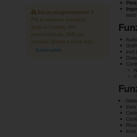
Pers
Impo
Sei un programmatore ?
testo
Per te supporto prioritario,
Fun
aiuto sul codice, API
personalizzate, SMS per
Autoc
sviluppo gratuiti e molto altro.
Grafi
Scrivici subito
Invii
Down
Contr
N
I
Funz
Gate
Invi
Contr
Cont
Ricez
Invio