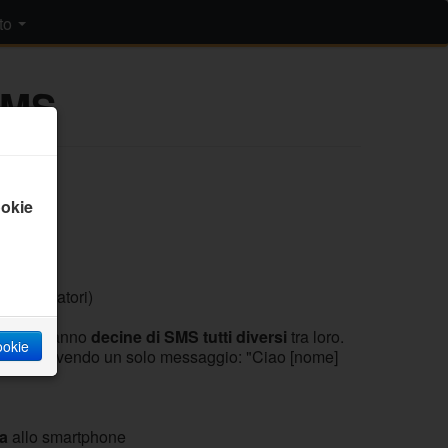
to
SMS
okie
tivi operatori)
k, partiranno
decine di SMS tutti diversi
tra loro.
cookie
ai ?" scrivendo un solo messaggio: "Ciao [nome]
a
allo smartphone