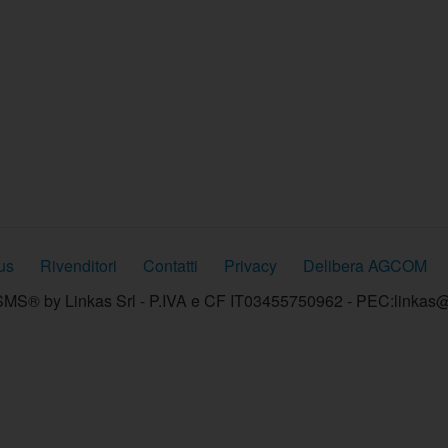
us
Rivenditori
Contatti
Privacy
Delibera AGCOM
MS® by Linkas Srl - P.IVA e CF IT03455750962 - PEC:linkas@p