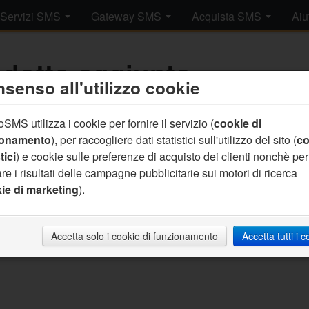
Servizi SMS
Gateway SMS
Acquista SMS
Aiu
dotto aggiunto.
senso all'utilizzo cookie
SMS utilizza i cookie per fornire il servizio (
cookie di
rrettamente aggiunto un prodotto al tuo carrello.
clicca qui per c
ionamento
), per raccogliere dati statistici sull'utilizzo del sito (
co
tici
) e cookie sulle preferenze di acquisto dei clienti nonchè per
re i risultati delle campagne pubblicitarie sui motori di ricerca
ie di marketing
).
Accetta solo i cookie di funzionamento
Accetta tutti i 