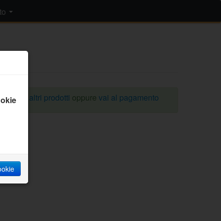
to
omprare altri prodotti
oppure
vai al pagamento
okie
cookie