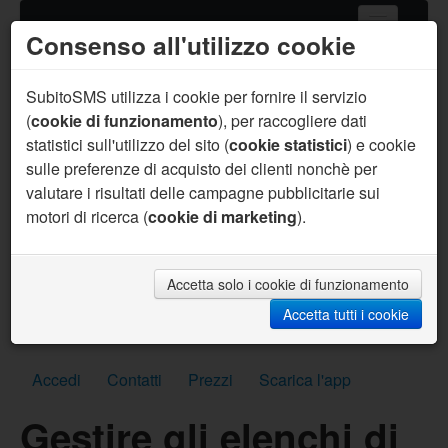
Consenso all'utilizzo cookie
Home
Servizi SMS
SubitoSMS utilizza i cookie per fornire il servizio
(
cookie di funzionamento
), per raccogliere dati
Gateway SMS
statistici sull'utilizzo del sito (
cookie statistici
) e cookie
sulle preferenze di acquisto dei clienti nonchè per
Acquista SMS
valutare i risultati delle campagne pubblicitarie sui
Aiuto
motori di ricerca (
cookie di marketing
).
Sei un programmatore ?
Per te supporto prioritario, aiuto sul codice, API
personalizzate, SMS per sviluppo gratuiti e molto
Accetta solo i cookie di funzionamento
altro.
Accetta tutti i cookie
Scrivici subito
Accedi
Contatti
Prezzi
Scarica l'app
Gestire gli elenchi di