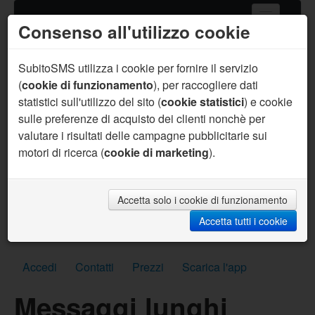
Consenso all'utilizzo cookie
Home
Servizi SMS
SubitoSMS utilizza i cookie per fornire il servizio
(
cookie di funzionamento
), per raccogliere dati
Gateway SMS
statistici sull'utilizzo del sito (
cookie statistici
) e cookie
sulle preferenze di acquisto dei clienti nonchè per
Acquista SMS
valutare i risultati delle campagne pubblicitarie sui
Aiuto
motori di ricerca (
cookie di marketing
).
Sei un programmatore ?
Per te supporto prioritario, aiuto sul codice, API
personalizzate, SMS per sviluppo gratuiti e molto
Accetta solo i cookie di funzionamento
altro.
Accetta tutti i cookie
Scrivici subito
Accedi
Contatti
Prezzi
Scarica l'app
Messaggi lunghi