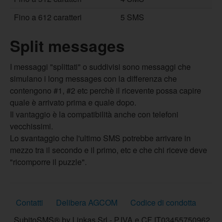
Fino a 612 caratteri
5 SMS
Split messages
I messaggi "splittati" o suddivisi sono messaggi che
simulano i long messages con la differenza che
contengono #1, #2 etc perchè il ricevente possa capire
quale è arrivato prima e quale dopo.
Il vantaggio è la compatibilità anche con telefoni
vecchissimi.
Lo svantaggio che l'ultimo SMS potrebbe arrivare in
mezzo tra il secondo e il primo, etc e che chi riceve deve
"ricomporre il puzzle".
Contatti
Delibera AGCOM
Codice di condotta
SubitoSMS® by Linkas Srl - P.IVA e CF IT03455750962