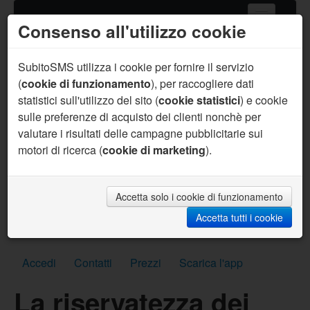
Consenso all'utilizzo cookie
Home
Servizi SMS
SubitoSMS utilizza i cookie per fornire il servizio
(
cookie di funzionamento
), per raccogliere dati
Gateway SMS
statistici sull'utilizzo del sito (
cookie statistici
) e cookie
sulle preferenze di acquisto dei clienti nonchè per
Acquista SMS
valutare i risultati delle campagne pubblicitarie sui
Aiuto
motori di ricerca (
cookie di marketing
).
Sei un programmatore ?
Per te supporto prioritario, aiuto sul codice, API
personalizzate, SMS per sviluppo gratuiti e molto
Accetta solo i cookie di funzionamento
altro.
Accetta tutti i cookie
Scrivici subito
Accedi
Contatti
Prezzi
Scarica l'app
La riservatezza dei