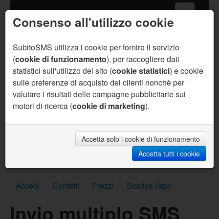
Consenso all'utilizzo cookie
Home
Servizi SMS
SubitoSMS utilizza i cookie per fornire il servizio
(
cookie di funzionamento
), per raccogliere dati
Gateway SMS
statistici sull'utilizzo del sito (
cookie statistici
) e cookie
sulle preferenze di acquisto dei clienti nonchè per
Acquista SMS
valutare i risultati delle campagne pubblicitarie sui
Aiuto
motori di ricerca (
cookie di marketing
).
Sei un programmatore ?
Per te supporto prioritario, aiuto sul codice, API
personalizzate, SMS per sviluppo gratuiti e molto
Accetta solo i cookie di funzionamento
altro.
Accetta tutti i cookie
Scrivici subito
Accedi
Contatti
Prezzi
Scarica l'app
Invio multiplo SMS